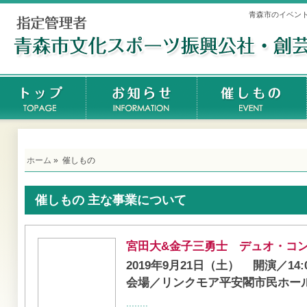
青森市のイベン
ホーム
»
催しもの
催しもの 主な事業について
宮田大&金子三勇士 デュオ・コ
2019年9月21日（土）
開演／14:
会場／リンクモア平安閣市民ホー
........