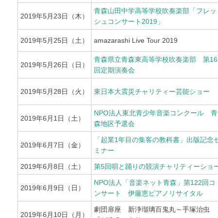
青森山田中学高等学校吹奏楽部「フレッ
2019年5月23日（木）
シュコンサート2019」
2019年5月25日（土）
amazarashi Live Tour 2019
青森県立青森東高等学校吹奏楽部 第16
2019年5月26日（日）
回定期演奏会
2019年5月28日（火）
東日本大震災チャリティー芸能ショー
NPO法人東北青少年音楽コンクール 青
2019年6月1日（土）
森地区予選会
「起業1年目の集客の教科書」出版記念
2019年6月7日（金）
ミナー
2019年6月8日（土）
第5回唄と踊りの競演チャリティーショ
NPO法人「音楽ネット青森」第122回コ
2019年6月9日（日）
ンサート 伊藤恵ピアノリサイタル
劇団扉座 新浄瑠璃百鬼丸～手塚治虫
2019年6月10日（月）