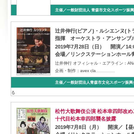
主催／一般財団法人 青森市文化スポーツ振
辻井伸行(ピアノ)・ルシエンヌ(
指揮 オーケストラ・アンサンブ
2019年7月28日（日）
開演／14:
会場／リンクステーションホール
辻井伸行 オフィシャル・エアライン：AN
企画・制作：avex cla................
主催／一般財団法人青森市文化スポーツ振興
る
松竹大歌舞伎公演 松本幸四郎改
十代目松本幸四郎襲名披露
2019年7月8日（月）
開演／【昼の