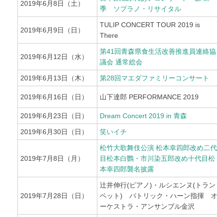
2019年6月8日（土）
季 ソプラノ・リサイタル
TULIP CONCERT TOUR 2019 is
2019年6月9日（日）
There
第41回青森県食生活改善推進員連絡協
2019年6月12日（水）
議会 通常総会
2019年6月13日（木）
第28回マエダファミリーコンサート
2019年6月16日（日）
山下達郎 PERFORMANCE 2019
2019年6月23日（日）
Dream Concert 2019 in 青森
2019年6月30日（日）
笑いイチ
松竹大歌舞伎公演 松本幸四郎改め二代
2019年7月8日（月）
目松本白鸚・市川染五郎改め十代目松
本幸四郎襲名披露
辻井伸行(ピアノ)・ルシエンヌ(トラン
2019年7月28日（日）
ペット) パトリック・ハーン指揮 
ーケストラ・アンサンブル金沢