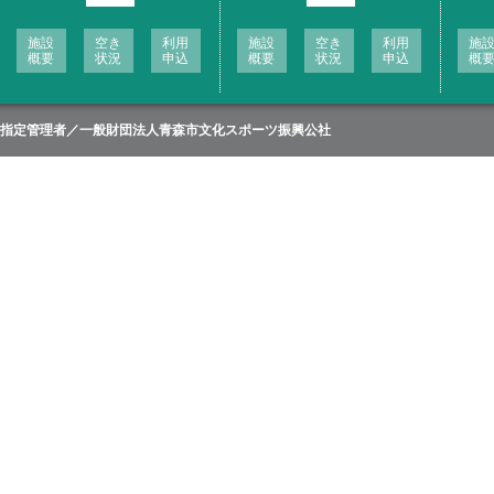
施設
空き
利用
施設
空き
利用
施
概要
状況
申込
概要
状況
申込
概
指定管理者／
一般財団法人青森市文化スポーツ振興公社